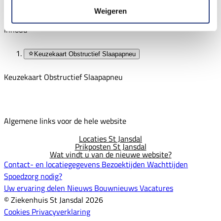
Printen
Stuur door
Weigeren
Inhoud
Keuzekaart Obstructief Slaapapneu
Keuzekaart Obstructief Slaapapneu
Algemene links voor de hele website
Locaties St Jansdal
Prikposten St Jansdal
Wat vindt u van de nieuwe website?
Contact- en locatiegegevens
Bezoektijden
Wachttijden
Spoedzorg nodig?
Uw ervaring delen
Nieuws
Bouwnieuws
Vacatures
© Ziekenhuis St Jansdal 2026
Cookies
Privacyverklaring