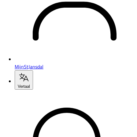
MijnStJansdal
Vertaal