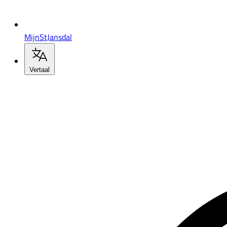
MijnStJansdal
Vertaal