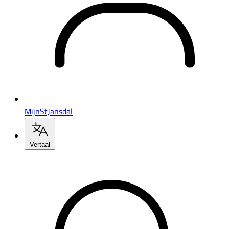
MijnStJansdal
Vertaal