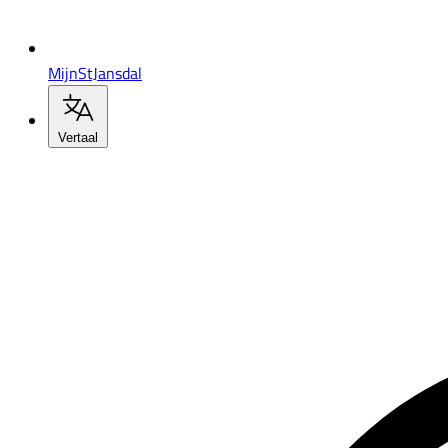
MijnStJansdal
Vertaal