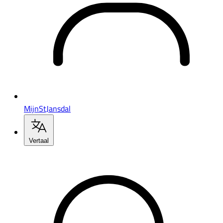
MijnStJansdal
Vertaal