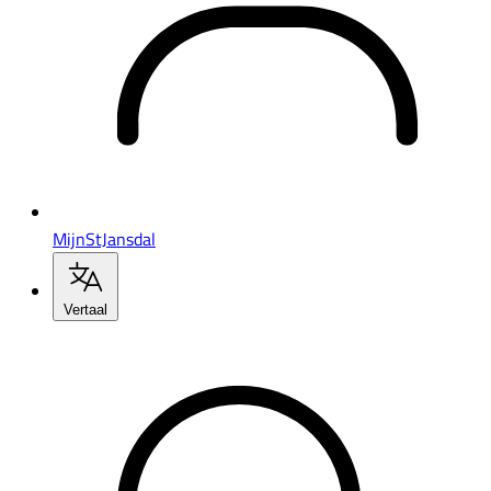
MijnStJansdal
Vertaal