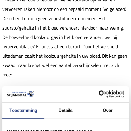
vervoeren raken hierdoor op een bepaald moment ‘volgeladen’.
De cellen kunnen geen zuurstof meer opnemen. Het
zuurstofgehalte in het bloed verandert hierdoor maar weinig.
De hoeveelheid koolzuurgas in het bloed verandert wel bij
hyperventilatie/ Er ontstaat een tekort. Door het versneld
uitademen daalt het koolzuurgehalte in uw bloed. Dit kan geen
kwaad maar brengt wel een aantal verschijnselen met zich
mee:
benauwd gevoel, kortademigheid
prop in de keel
Toestemming
Details
Over
pijn op de borst, beklemmend gevoel op de borst,
hartkloppingen of overslaan van het hart
Deze website maakt gebruik van cookies