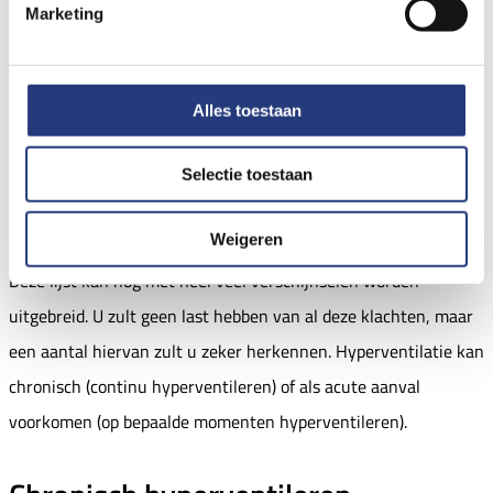
waas voor de ogen
Marketing
klam gevoel
Alles toestaan
angst om flauw te vallen
slap gevoel in de knieën
Selectie toestaan
het idee gek te worden of dood te gaan
Weigeren
Deze lijst kan nog met heel veel verschijnselen worden
uitgebreid. U zult geen last hebben van al deze klachten, maar
een aantal hiervan zult u zeker herkennen. Hyperventilatie kan
chronisch (continu hyperventileren) of als acute aanval
voorkomen (op bepaalde momenten hyperventileren).