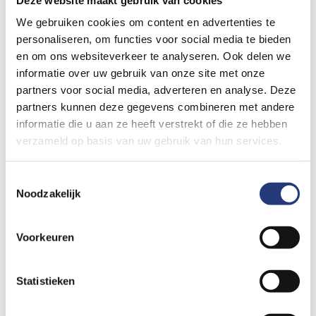
droge mond
We gebruiken cookies om content en advertenties te
personaliseren, om functies voor social media te bieden
strak gevoel rond de mond
en om ons websiteverkeer te analyseren. Ook delen we
informatie over uw gebruik van onze site met onze
prikkelingen in handen en voeten
partners voor social media, adverteren en analyse. Deze
partners kunnen deze gegevens combineren met andere
krampen in de handen
informatie die u aan ze heeft verstrekt of die ze hebben
verzameld op basis van uw gebruik van hun services.
opgeblazen gevoel in handen en voeten
Toestemmingsselectie
hoofdpijn en/of duizeligheid, licht gevoel in het hoofd
Noodzakelijk
slecht zien
Voorkeuren
onwerkelijk gevoel
Statistieken
anders klinkende geluiden