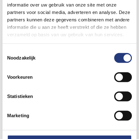
informatie over uw gebruik van onze site met onze
Geïnfecteerde wondjes
partners voor social media, adverteren en analyse. Deze
partners kunnen deze gegevens combineren met andere
Open been (ulcus cruris)
informatie die u aan ze heeft verstrekt of die ze hebben
verzameld op basis van uw gebruik van hun services.
Steenpuist
Toestemmingsselectie
Koortslip
Noodzakelijk
Ingegroeide en ontstoken teennagel
Voorkeuren
Voorbeelden van een infectie in het lichaam:
Statistieken
Koorts
(Buik)griep
Marketing
Hoesten, bronchitis, longontsteking