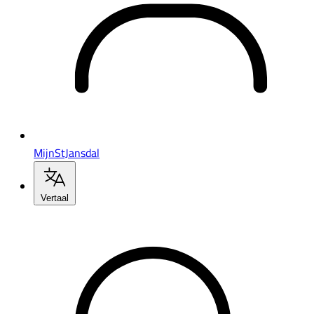
MijnStJansdal
Vertaal