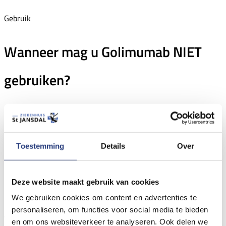
Gebruik
Wanneer mag u Golimumab NIET
gebruiken?
Heeft u een infectie, gebruik dan geen Golimumab.
Het
medicijn onderdrukt uw afweersysteem. Daardoor heeft u
misschien minder klachten, maar het herstel duurt langer.
Toestemming
Details
Over
Stop tijdelijk met Golimumab tot de infectie helemaal weg is.
Daarna mag u weer beginnen.
Deze website maakt gebruik van cookies
Een infectie kan op de huid of in het lichaam zitten.
We gebruiken cookies om content en advertenties te
personaliseren, om functies voor social media te bieden
Voorbeelden van een huidinfectie:
en om ons websiteverkeer te analyseren. Ook delen we