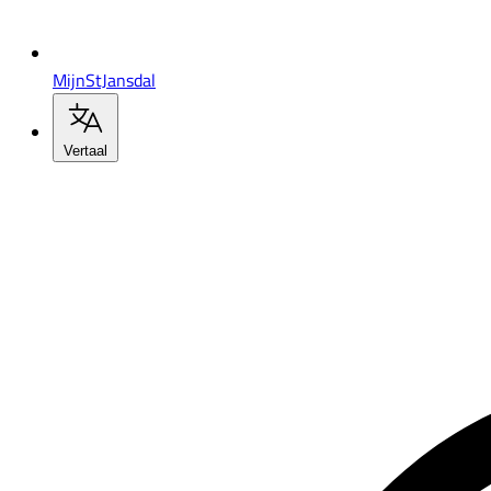
MijnStJansdal
Vertaal