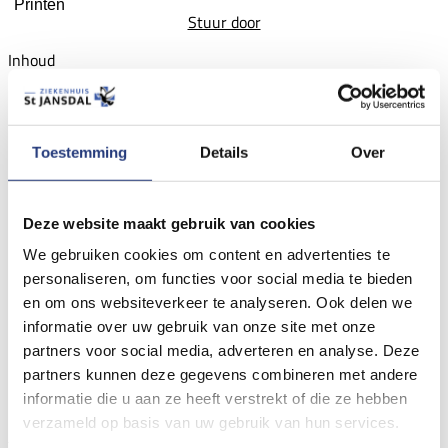
Printen
Stuur door
Inhoud
Informatievoorziening
Voorbereiding op ontslag
Toestemming
Details
Over
Informatievoorziening
Deze website maakt gebruik van cookies
Uw familielid of naaste is bij ons opgenomen op de afdeling
We gebruiken cookies om content en advertenties te
neurologie. We begrijpen dat dit een onzekere tijd voor u is.
personaliseren, om functies voor social media te bieden
Daarom geven wij u en uw naaste graag goede informatie. U
en om ons websiteverkeer te analyseren. Ook delen we
informatie over uw gebruik van onze site met onze
kunt denken aan het behandelplan en hoe het gaat met de
partners voor social media, adverteren en analyse. Deze
behandeling.
partners kunnen deze gegevens combineren met andere
informatie die u aan ze heeft verstrekt of die ze hebben
Kort na de opname krijgt u een afspraak voor een
verzameld op basis van uw gebruik van hun services.
familiegesprek. De verpleegkundige stemt samen met u een