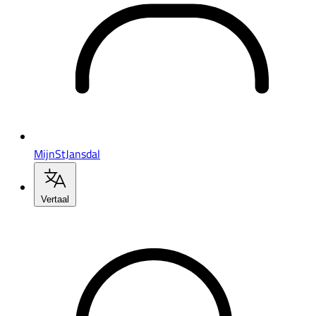
MijnStJansdal
Vertaal