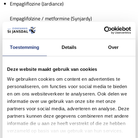
Empagliflozine (Jardiance)
Empaglifolzine / metformine (Synjardy)
Ertugliflozine (Steglatro)
Ertuglifozine / metformine (Stegluromet)
Toestemming
Details
Over
Ertugliflozine /sitagliptine (Steglujan)
Deze website maakt gebruik van cookies
Werking
We gebruiken cookies om content en advertenties te
personaliseren, om functies voor social media te bieden
Dit medicijn zorgt dat er meer suiker (glucose) via de urine uit
en om ons websiteverkeer te analyseren. Ook delen we
informatie over uw gebruik van onze site met onze
uw lichaam gaat. U plast dus meer suiker uit.
partners voor social media, adverteren en analyse. Deze
partners kunnen deze gegevens combineren met andere
Voordelen:
informatie die u aan ze heeft verstrekt of die ze hebben
verzameld op basis van uw gebruik van hun services.
Lagere bloedsuiker en HbA1c. Soms moet uw andere