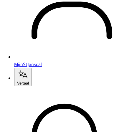
MijnStJansdal
Vertaal