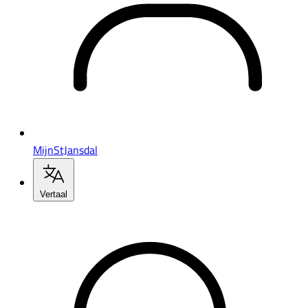
MijnStJansdal
Vertaal