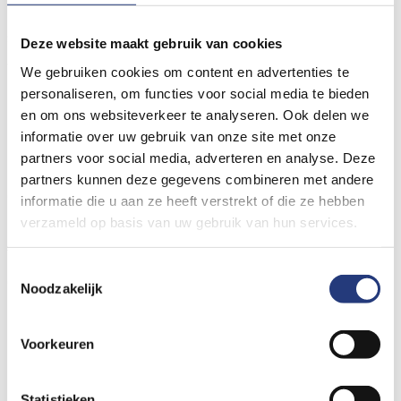
De scan wordt gemaakt door een laborant. De laborant vertelt
steeds wat hij/zij doet. Je mag altijd vragen stellen als je meer
Deze website maakt gebruik van cookies
wilt weten.
We gebruiken cookies om content en advertenties te
personaliseren, om functies voor social media te bieden
De foto’s worden gemaakt met een groot apparaat. In het
en om ons websiteverkeer te analyseren. Ook delen we
midden zit een grote ronde opening. Je ligt op je rug op een
informatie over uw gebruik van onze site met onze
partners voor social media, adverteren en analyse. Deze
lange smalle onderzoekstafel. De tafel schuift langzaam door
partners kunnen deze gegevens combineren met andere
een soort grote ring. Het lijkt een korte tunnel. In de ring zit
informatie die u aan ze heeft verstrekt of die ze hebben
het fotoapparaat. Stukje voor stukje, foto voor foto, schuift de
verzameld op basis van uw gebruik van hun services.
tafel er doorheen. De grote ring draait om jou heen. Je hoort
Toestemmingsselectie
een zoemend geluid als het apparaat foto’s maakt. Je ziet rode
Noodzakelijk
lichtjes.
Voorkeuren
De laborant zit achter een raam. Via een microfoon kan hij of zij
met je praten. De laborant ziet de foto’s op een beeldscherm. Je
Statistieken