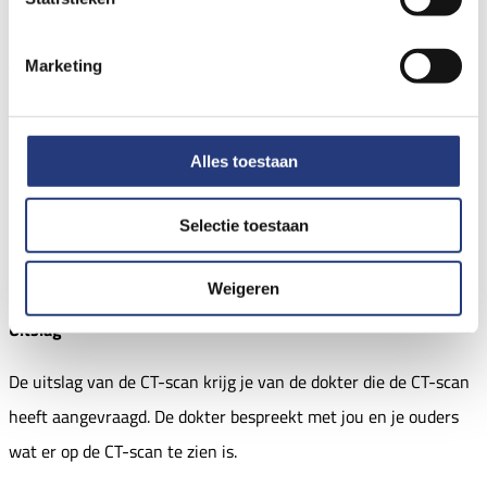
kunt de foto’s zelf niet zien.
Als het nodig is, krijg je contrastvloeistof via het infuus. Daarna
Marketing
starten we met het maken van de foto’s.
Na de CT-scan
Alles toestaan
Selectie toestaan
Heb je een infuus gekregen? Dan wordt deze er na de CT-scan
uitgehaald. Daarna mag je terug naar de afdeling of naar huis.
Weigeren
Uitslag
De uitslag van de CT-scan krijg je van de dokter die de CT-scan
heeft aangevraagd. De dokter bespreekt met jou en je ouders
wat er op de CT-scan te zien is.