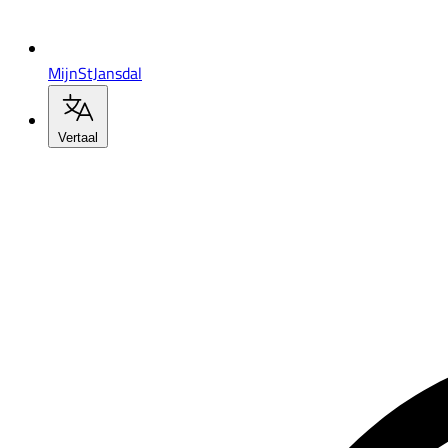
MijnStJansdal
Vertaal