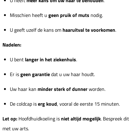
U heeft
meer kans om uw haar te behouden
.
Misschien heeft u
geen pruik of muts
nodig.
U geeft uzelf de kans om
haaruitval te voorkomen
.
Nadelen:
U bent
langer in het ziekenhuis
.
Er is
geen garantie
dat u uw haar houdt.
Uw haar kan
minder sterk of dunner
worden.
De coldcap is
erg koud
, vooral de eerste 15 minuten.
Let op:
Hoofdhuidkoeling is
niet altijd mogelijk
. Bespreek dit
met uw arts.