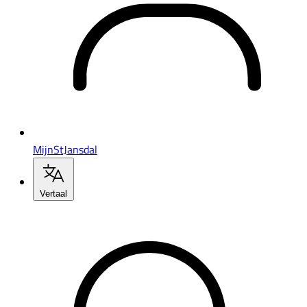
MijnStJansdal
Vertaal