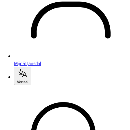
MijnStJansdal
Vertaal