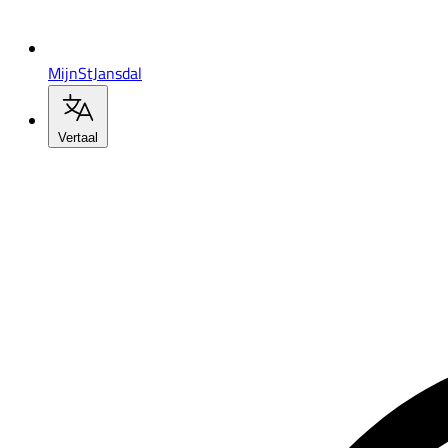
MijnStJansdal
Vertaal