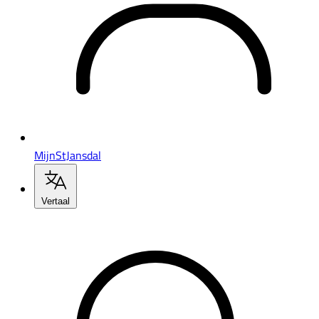
MijnStJansdal
Vertaal