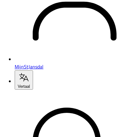
MijnStJansdal
Vertaal