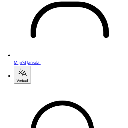
MijnStJansdal
Vertaal