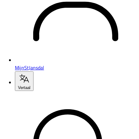
MijnStJansdal
Vertaal