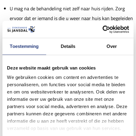
U mag na de behandeling niet zelf naar huis rijden. Zorg
ervoor dat er iemand is die u weer naar huis kan begeleiden
of maak gebruik van het openbaar vervoer.
Wij raden u aan om op de dag van de behandeling
Toestemming
Details
Over
bovenkleding te dragen die u gemakkelijk aan en uit kunt
trekken.
Deze website maakt gebruik van cookies
Verder hoeft u geen voorbereidingen te treffen. U mag gewoon
We gebruiken cookies om content en advertenties te
personaliseren, om functies voor social media te bieden
eten, drinken en indien nodig uw medicijnen gebruiken (met
en om ons websiteverkeer te analyseren. Ook delen we
uitzondering van bloedverdunners).
informatie over uw gebruik van onze site met onze
partners voor social media, adverteren en analyse. Deze
Uitvoering
partners kunnen deze gegevens combineren met andere
informatie die u aan ze heeft verstrekt of die ze hebben
Tijdens de behandeling ligt u op een behandeltafel. Met een
verzameld op basis van uw gebruik van hun services.
echografie wordt de grootte en de plaats van de kalkafzetting