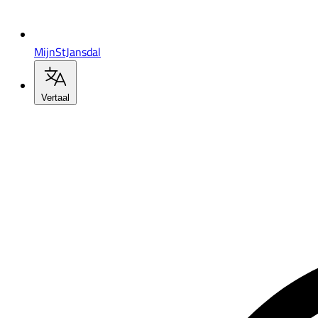
MijnStJansdal
Vertaal