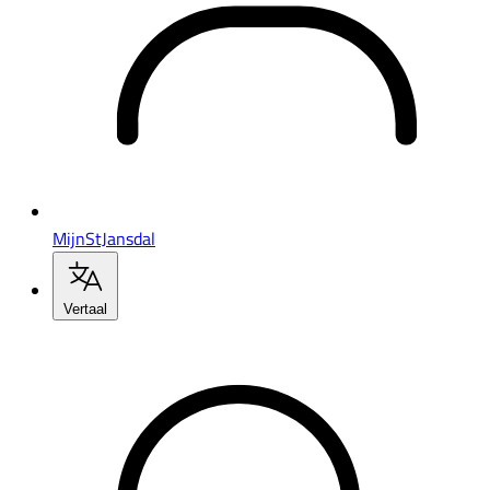
MijnStJansdal
Vertaal