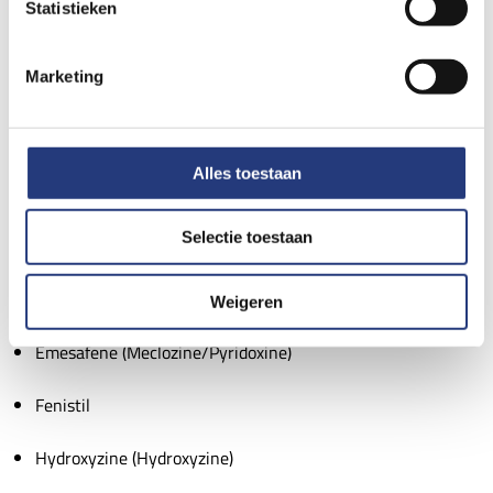
72 uur (drie dagen) van tevoren
Statistieken
stoppen:
Marketing
Aerius, Neoclarityn (Desloratadine)
Alles toestaan
Allerfre, Claritine (Loratadine )
Selectie toestaan
Cinnarizine (Cinnarizine)
Cyclizine (Cyclizine)
Weigeren
Emesafene (Meclozine/Pyridoxine)
Fenistil
Hydroxyzine (Hydroxyzine)