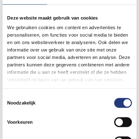
Printen
Stuur door
Inhoud
Deze website maakt gebruik van cookies
We gebruiken cookies om content en advertenties te
Allergietest
personaliseren, om functies voor social media te bieden
en om ons websiteverkeer te analyseren. Ook delen we
Allergietest
informatie over uw gebruik van onze site met onze
partners voor social media, adverteren en analyse. Deze
partners kunnen deze gegevens combineren met andere
Medicatie stoppen
informatie die u aan ze heeft verstrekt of die ze hebben
verzameld op basis van uw gebruik van hun services.
Voor de allergietest moet u van tevoren stoppen met bepaalde
Toestemmingsselectie
medicijnen. Hieronder leest u de merknaam van het medicijn
Noodzakelijk
en hoe lang u dit van tevoren moet stoppen. De generieke
naam staat tussen haakjes achter de merknaam.
Voorkeuren