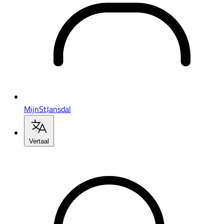
MijnStJansdal
Vertaal