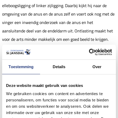
elleboogsligging of linker zijligging. Daarbij kijkt hij naar de
omgeving van de anus en de anus zelf en voert ook nog met de
vinger een inwendig onderzoek van de anus en het
aansluitende deel van de endeldarm uit. Ontlasting maakt het
voor de arts minder makkelijk om een goed beeld te krijgen.
Gaat u daarom vooraf naar het toilet.
Zo nodig is aanvullend onderzoek gewenst, bijvoorbeeld een
kijkonderzoek van de dikke darm (endoscopie) of een
Toestemming
Details
Over
röntgenfoto. Dit zal met name vaak worden voorgesteld bij
patiënten boven de veertig of vijftig jaar, omdat de kans dat
Deze website maakt gebruik van cookies
andere afwijkingen de oorzaak van de klachten zijn dan groter
We gebruiken cookies om content en advertenties te
is.
personaliseren, om functies voor social media te bieden
Bij jongere patiënten is in het algemeen het onderzoek van de
en om ons websiteverkeer te analyseren. Ook delen we
informatie over uw gebruik van onze site met onze
anus en het anale kanaal voldoende.