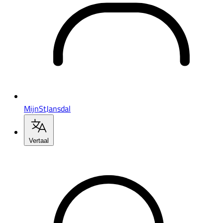
MijnStJansdal
Vertaal