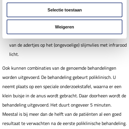
Ook kan het uitgerekte zwellichaam weer aan de onderlaag
Selectie toestaan
vast verkleefd raken door het inspuiten van een irriterende
vloeistof onder het slijmvlies.
Weigeren
Een derde behandelingsmogelijkheid is het dichtschroeien
van de adertjes op het (ongevoelige) slijmvlies met infrarood
licht.
Ook kunnen combinaties van de genoemde behandelingen
worden uitgevoerd. De behandeling gebeurt poliklinisch. U
neemt plaats op een speciale onderzoekstafel, waarna er een
klein buisje in de anus wordt gebracht. Daar doorheen wordt de
behandeling uitgevoerd. Het duurt ongeveer 5 minuten.
Meestal is bij meer dan de helft van de patiënten al een goed
resultaat te verwachten na de eerste poliklinische behandeling.