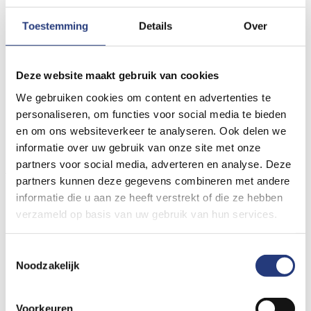
Toestemming
Details
Over
Deze website maakt gebruik van cookies
Transmuraal Incidenten Melden (TIM)
We gebruiken cookies om content en advertenties te
Lees voor
personaliseren, om functies voor social media te bieden
en om ons websiteverkeer te analyseren. Ook delen we
Lees voor
informatie over uw gebruik van onze site met onze
partners voor social media, adverteren en analyse. Deze
Transmuraal Incidenten Melden (TIM)
partners kunnen deze gegevens combineren met andere
informatie die u aan ze heeft verstrekt of die ze hebben
Incidenten zijn onbedoelde gebeurtenissen in het
verzameld op basis van uw gebruik van hun services.
zorgproces die tot schade aan de patiënt hebben geleid,
hadden kunnen leiden of (nog) zou kunnen leiden. Het
Toestemmingsselectie
melden van incidenten is belangrijk om inzicht te krijgen
Noodzakelijk
in het functioneren van het zorgproces, om hier
zodoende van te leren en daarmee de kwaliteit en
Voorkeuren