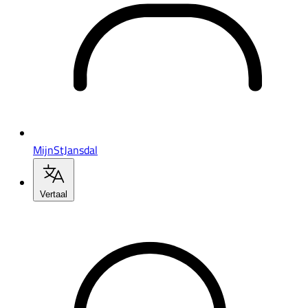
MijnStJansdal
Vertaal