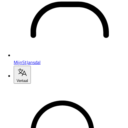
MijnStJansdal
Vertaal