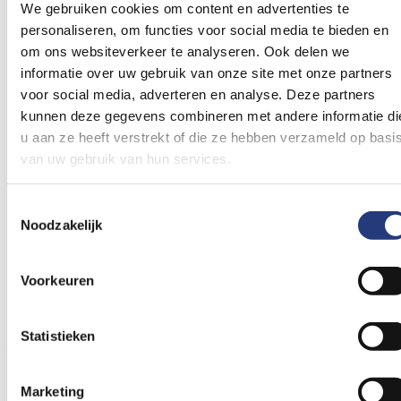
We gebruiken cookies om content en advertenties te
personaliseren, om functies voor social media te bieden en
om ons websiteverkeer te analyseren. Ook delen we
Stiltecentrum
informatie over uw gebruik van onze site met onze partners
voor social media, adverteren en analyse. Deze partners
Lees voor
kunnen deze gegevens combineren met andere informatie di
u aan ze heeft verstrekt of die ze hebben verzameld op basi
Lees voor
van uw gebruik van hun services.
Stiltecentrum
Toestemmingsselectie
Noodzakelijk
Het Stiltecentrum is een rustige plek. Patiënten,
bezoekers en medewerkers zijn hier welkom. U kunt er
Voorkeuren
even rustig zitten, nadenken, bidden of gewoon tot rust
komen.
Statistieken
Waar vindt u het Stiltecentrum?
Lelystad:
begane grond, looproute 0.50.
Marketing