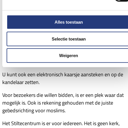
Harderwijk:
eerste verdieping, looproute 1.21.
Wat kunt u doen?
Alles toestaan
U kunt een boek lezen of uw gedachten en gevoelens
opschrijven in het gastenboek. Er liggen verschillende
Selectie toestaan
boeken, zoals de Bijbel, de Koran en in Lelystad ook de
Bhagavad Gita. Maar ook dichtbundels en andere
Weigeren
boeken.
U kunt ook een elektronisch kaarsje aansteken en op de
kandelaar zetten.
Voor bezoekers die willen bidden, is er een plek waar dat
mogelijk is. Ook is rekening gehouden met de juiste
gebedsrichting voor moslims.
Het Stiltecentrum is er voor iedereen. Het is geen kerk,