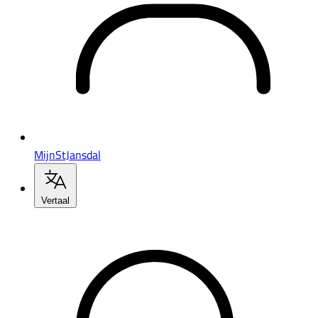
MijnStJansdal
Vertaal