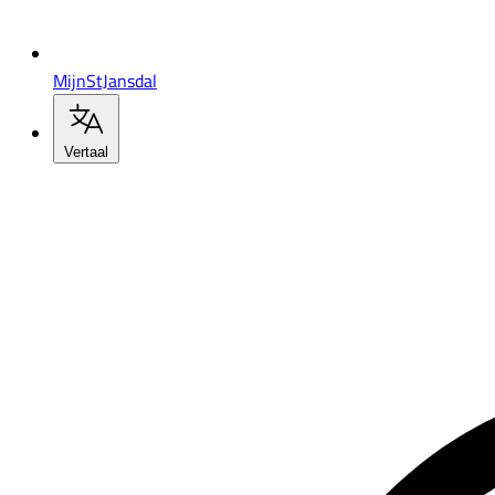
MijnStJansdal
Vertaal