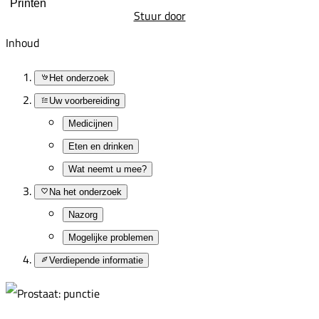
Printen
Stuur door
Inhoud
Het onderzoek
Uw voorbereiding
Medicijnen
Eten en drinken
Wat neemt u mee?
Na het onderzoek
Nazorg
Mogelijke problemen
Verdiepende informatie