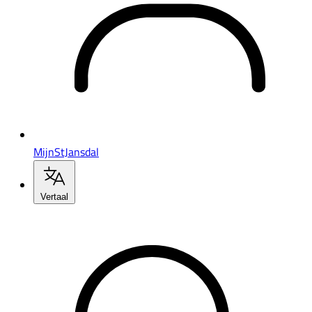
MijnStJansdal
Vertaal