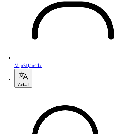
MijnStJansdal
Vertaal