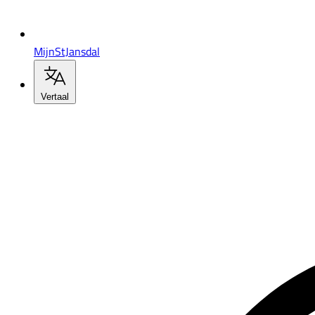
MijnStJansdal
Vertaal