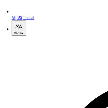
MijnStJansdal
Vertaal