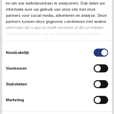
Er is een fout opgetreden bij het laden van deze folder.
en om ons websiteverkeer te analyseren. Ook delen we
informatie over uw gebruik van onze site met onze
Algemene links voor de hele website
partners voor social media, adverteren en analyse. Deze
Locaties St Jansdal
partners kunnen deze gegevens combineren met andere
Prikposten St Jansdal
informatie die u aan ze heeft verstrekt of die ze hebben
Wat vindt u van de nieuwe website?
verzameld op basis van uw gebruik van hun services.
Contact- en locatiegegevens
Bezoektijden
Wachttijden
Spoedzorg nodig?
Uw ervaring delen
Nieuws
Bouwnieuws
Vacatures
Toestemmingsselectie
Noodzakelijk
© Ziekenhuis St Jansdal 2026
Cookies
Privacyverklaring
Voorkeuren
Volg ons op social media
Statistieken
Marketing