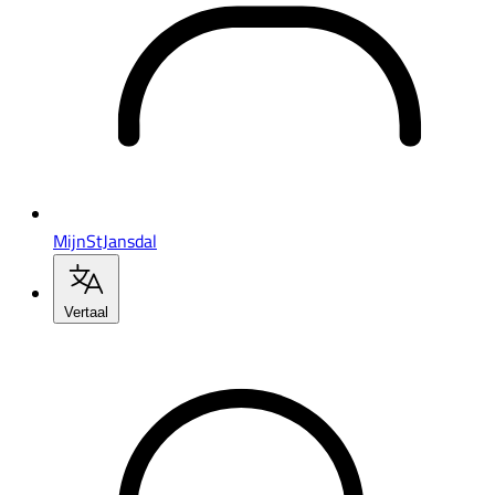
MijnStJansdal
Vertaal