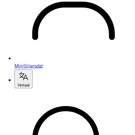
MijnStJansdal
Vertaal