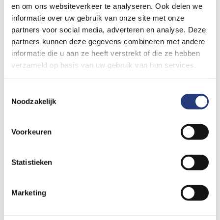
Er is een fout opgetreden bij het laden van deze folder.
en om ons websiteverkeer te analyseren. Ook delen we
informatie over uw gebruik van onze site met onze
Algemene links voor de hele website
partners voor social media, adverteren en analyse. Deze
Locaties St Jansdal
partners kunnen deze gegevens combineren met andere
Prikposten St Jansdal
informatie die u aan ze heeft verstrekt of die ze hebben
Wat vindt u van de nieuwe website?
verzameld op basis van uw gebruik van hun services.
Contact- en locatiegegevens
Bezoektijden
Wachttijden
Spoedzorg nodig?
Uw ervaring delen
Nieuws
Bouwnieuws
Vacatures
Toestemmingsselectie
Noodzakelijk
© Ziekenhuis St Jansdal 2026
Cookies
Privacyverklaring
Voorkeuren
Volg ons op social media
Statistieken
Marketing