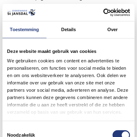
daarom het gebruik van bloedverdunners altijd aan degene die
de operatie uitvoert. Indien u op aanraden van uw arts moet
stoppen met de bloedverdunners en u bent onder behandeling
Toestemming
Details
Over
bij een trombosedienst, dient u contact op te nemen met de
trombosedienst binnen uw regio.
Deze website maakt gebruik van cookies
De operatie
We gebruiken cookies om content en advertenties te
personaliseren, om functies voor social media te bieden
We onderscheiden drie soorten operaties:
en om ons websiteverkeer te analyseren. Ook delen we
informatie over uw gebruik van onze site met onze
De totale strumectomie
partners voor social media, adverteren en analyse. Deze
partners kunnen deze gegevens combineren met andere
De schildklier wordt in zijn geheel verwijderd.
informatie die u aan ze heeft verstrekt of die ze hebben
verzameld op basis van uw gebruik van hun services.
De subtotale strumectomie
Eén helft wordt totaal, de andere helft voor het grootste
Toestemmingsselectie
deel verwijderd.
Noodzakelijk