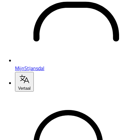
MijnStJansdal
Vertaal