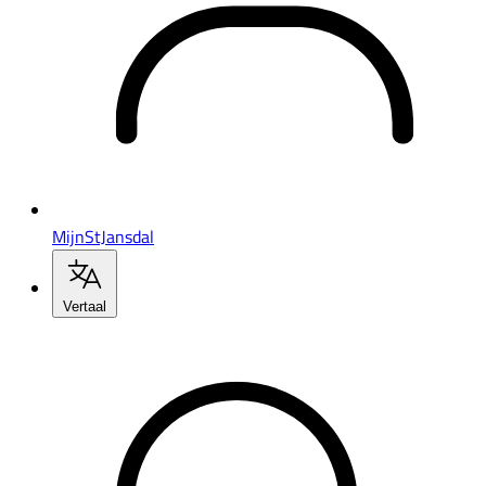
MijnStJansdal
Vertaal