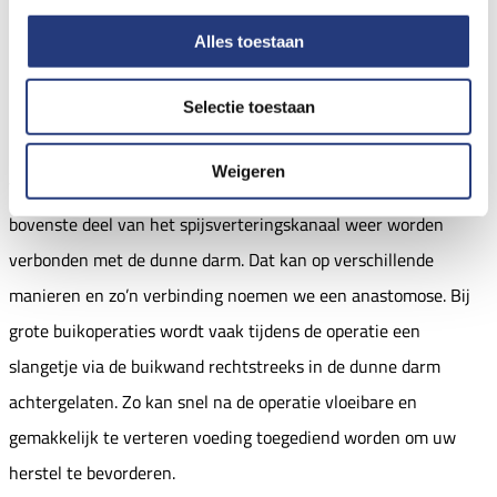
Herstel spijsverteringskanaal na
Alles toestaan
maagoperatie
Selectie toestaan
Weigeren
Wanneer de maag of een deel ervan is weggenomen, moet het
bovenste deel van het spijsverteringskanaal weer worden
verbonden met de dunne darm. Dat kan op verschillende
manieren en zo’n verbinding noemen we een anastomose. Bij
grote buikoperaties wordt vaak tijdens de operatie een
slangetje via de buikwand rechtstreeks in de dunne darm
achtergelaten. Zo kan snel na de operatie vloeibare en
gemakkelijk te verteren voeding toegediend worden om uw
herstel te bevorderen.