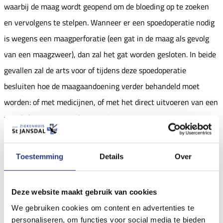
waarbij de maag wordt geopend om de bloeding op te zoeken
en vervolgens te stelpen. Wanneer er een spoedoperatie nodig
is wegens een maagperforatie (een gat in de maag als gevolg
van een maagzweer), dan zal het gat worden gesloten. In beide
gevallen zal de arts voor of tijdens deze spoedoperatie
besluiten hoe de maagaandoening verder behandeld moet
worden: of met medicijnen, of met het direct uitvoeren van een
van de bovengenoemde operaties.
Operaties bij kwaadaardige
Toestemming
Details
Over
aandoeningen
Deze website maakt gebruik van cookies
We gebruiken cookies om content en advertenties te
Is er een kwaadaardige maagaandoening, dan kan het nodig
personaliseren, om functies voor social media te bieden