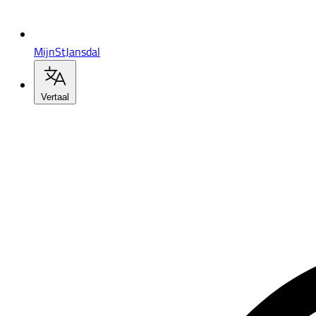
MijnStJansdal
Vertaal