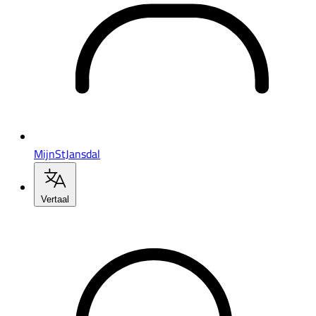
MijnStJansdal
Vertaal