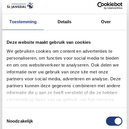
altijd aan degene die de operatie uitvoert.
Indien u op aanraden van uw arts moet stoppen met de
bloedverdunners en u bent onder behandeling bij een
Toestemming
Details
Over
trombosedienst, dient u contact op te nemen met de
trombosedienst binnen uw regio.
Deze website maakt gebruik van cookies
We gebruiken cookies om content en advertenties te
Voor de operatie wordt het amputatieniveau besproken, veelal
personaliseren, om functies voor social media te bieden
in overleg met de revalidatiearts.
en om ons websiteverkeer te analyseren. Ook delen we
Bij een amputatie van een deel van het been wordt het
informatie over uw gebruik van onze site met onze
partners voor social media, adverteren en analyse. Deze
amputatieniveau niet alleen bepaald door het niveau van de
partners kunnen deze gegevens combineren met andere
weefselschade, maar ook door de prothesemogelijkheden.
informatie die u aan ze heeft verstrekt of die ze hebben
verzameld op basis van uw gebruik van hun services.
In het algemeen wordt de wond gesloten, maar bij een groot
risico op infectie kan het verstandig zijn de wond later te
Toestemmingsselectie
Noodzakelijk
sluiten. In dat geval wordt pas na een paar dagen, wanneer de