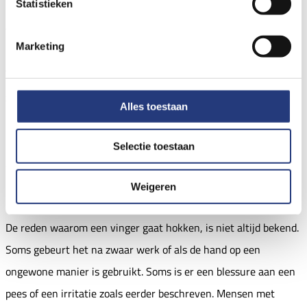
Statistieken
meestal pijn. Het bewegen lijkt op het overhalen van een
trekker van een pistool, daarom heet het ook 'trigger finger'. Bij
Marketing
het strekken gebeurt vaak hetzelfde in omgekeerde richting.
Wanneer de pees hokt of blijft steken, raakt deze geïrriteerd,
gaat ontsteken en zwelt verder op. Dit zorgt voor terugkerende
Alles toestaan
problemen waarbij de pees iedere keer opnieuw ontstoken
raakt. Soms zit de vinger helemaal vast en kan deze niet meer
Selectie toestaan
gestrekt of gebogen worden.
Weigeren
Oorzaken
De reden waarom een vinger gaat hokken, is niet altijd bekend.
Soms gebeurt het na zwaar werk of als de hand op een
ongewone manier is gebruikt. Soms is er een blessure aan een
pees of een irritatie zoals eerder beschreven. Mensen met