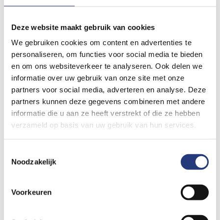
naar de vingers en de duim. Om de pezen soepel te laten
bewegen, hebben ze een glad omhulsel, de peesschede, zoals u
Deze website maakt gebruik van cookies
op de afbeelding kunt zien.
We gebruiken cookies om content en advertenties te
personaliseren, om functies voor social media te bieden
en om ons websiteverkeer te analyseren. Ook delen we
informatie over uw gebruik van onze site met onze
Een hokkende vinger ontstaat als er een knobbeltje of zwelling
partners voor social media, adverteren en analyse. Deze
in de pees is, of als de peesschede vernauwd is. Door deze
partners kunnen deze gegevens combineren met andere
informatie die u aan ze heeft verstrekt of die ze hebben
verdikking of vernauwing kan de pees moeilijk door de opening
verzameld op basis van uw gebruik van hun services.
van de peesschede. De pees blijft dan vastzitten tijdens het
buigen, zoals u op de afbeelding kunt zien.
Toestemmingsselectie
Noodzakelijk
Voorkeuren
Dit noemen we een hokkende vinger. In het begin kan de pees
met wat moeite langs de vernauwing komen, maar dit doet