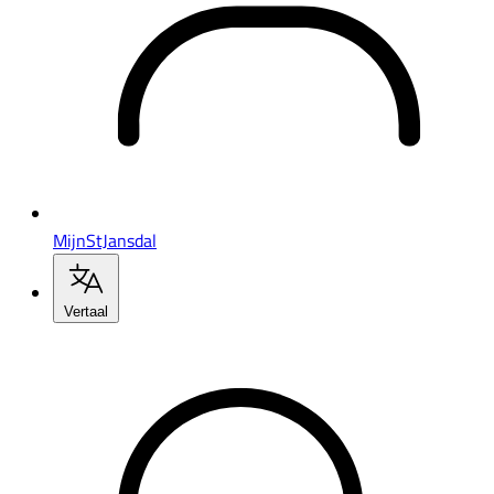
MijnStJansdal
Vertaal