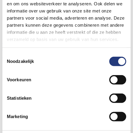
Er is een fout opgetreden bij het laden van deze folder.
en om ons websiteverkeer te analyseren. Ook delen we
informatie over uw gebruik van onze site met onze
Algemene links voor de hele website
partners voor social media, adverteren en analyse. Deze
Locaties St Jansdal
partners kunnen deze gegevens combineren met andere
Prikposten St Jansdal
informatie die u aan ze heeft verstrekt of die ze hebben
Wat vindt u van de nieuwe website?
verzameld op basis van uw gebruik van hun services.
Contact- en locatiegegevens
Bezoektijden
Wachttijden
Spoedzorg nodig?
Uw ervaring delen
Nieuws
Bouwnieuws
Vacatures
Toestemmingsselectie
Noodzakelijk
© Ziekenhuis St Jansdal 2026
Cookies
Privacyverklaring
Voorkeuren
Volg ons op social media
Statistieken
Marketing