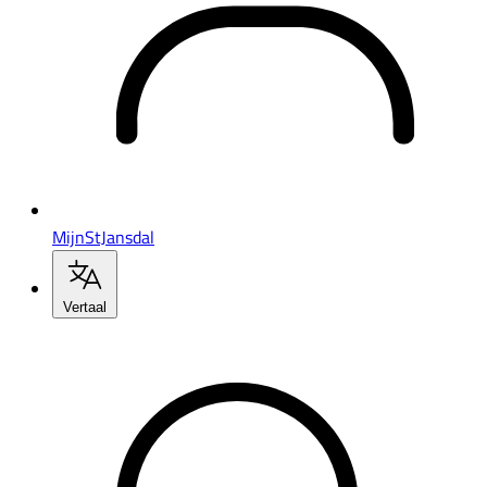
MijnStJansdal
Vertaal