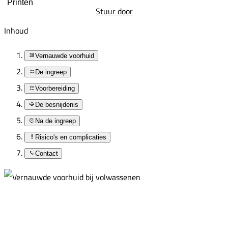
Printen
Stuur door
Inhoud
Vernauwde voorhuid
De ingreep
Voorbereiding
De besnijdenis
Na de ingreep
Risico's en complicaties
Contact