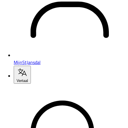
MijnStJansdal
Vertaal