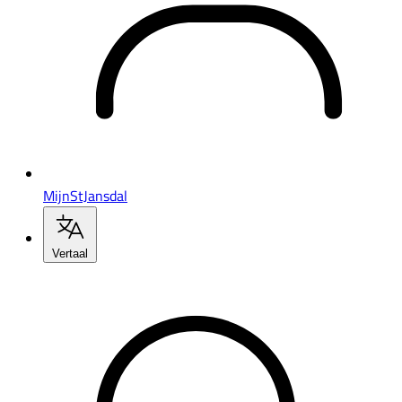
MijnStJansdal
Vertaal