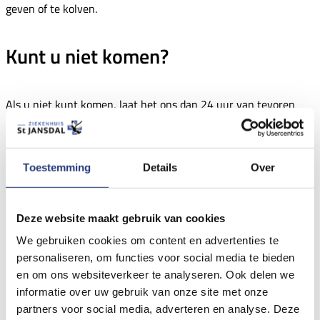
geven of te kolven.
Kunt u niet komen?
Als u niet kunt komen, laat het ons dan 24 uur van tevoren
weten. Als u dit niet doet, moeten wij dit in rekening brengen.
U kunt de afdeling radiologie bereiken op: (0341) 46 36 50.
Toestemming
Details
Over
Voorbereiding
Deze website maakt gebruik van cookies
Opname
We gebruiken cookies om content en advertenties te
personaliseren, om functies voor social media te bieden
en om ons websiteverkeer te analyseren. Ook delen we
Op de dag van het onderzoek komt u naar het ziekenhuis. In
informatie over uw gebruik van onze site met onze
uw brief of in MijnStJansdal staat hoe laat en waar u moet zijn.
partners voor social media, adverteren en analyse. Deze