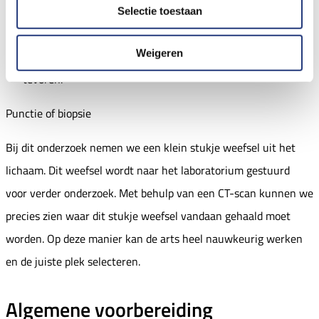
Selectie toestaan
In de laatste 2 uur mag u niets meer drinken.
Weigeren
Heeft u diabetes en gebruikt u insuline? Bel ons dan van
tevoren.
Punctie of biopsie
Bij dit onderzoek nemen we een klein stukje weefsel uit het
lichaam. Dit weefsel wordt naar het laboratorium gestuurd
voor verder onderzoek. Met behulp van een CT-scan kunnen we
precies zien waar dit stukje weefsel vandaan gehaald moet
worden. Op deze manier kan de arts heel nauwkeurig werken
en de juiste plek selecteren.
Algemene voorbereiding