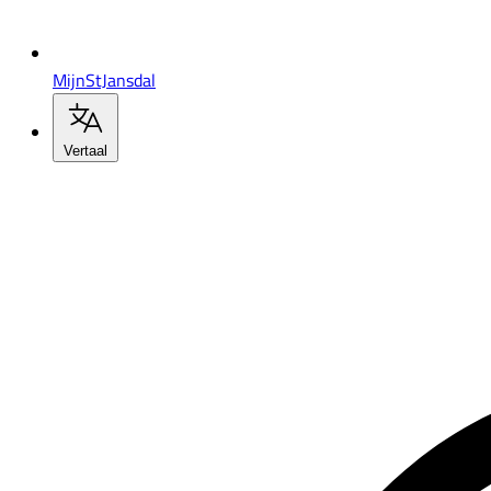
MijnStJansdal
Vertaal