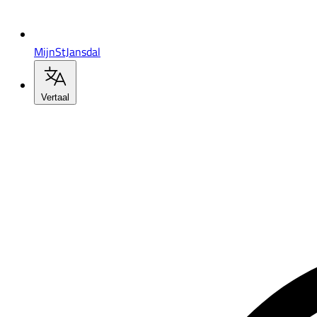
MijnStJansdal
Vertaal