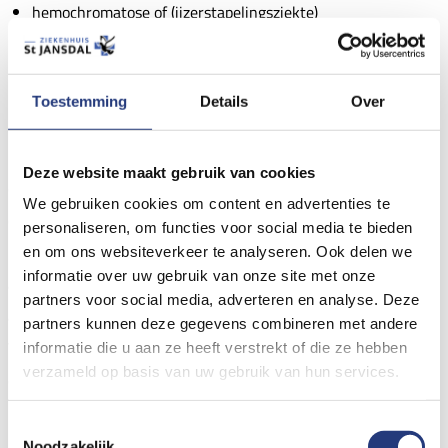
hemochromatose of (ijzerstapelingsziekte)
porfyrie
Toestemming
Details
Over
blootstelling aan giftige stoffen
Bij levercirrose sterven levercellen af en worden vervangen
Deze website maakt gebruik van cookies
door dik littekenweefsel. Bij levercirrose is de kans op het
We gebruiken cookies om content en advertenties te
ontwikkelen van leverkanker duidelijk verhoogd. Voor meer
personaliseren, om functies voor social media te bieden
informatie over levercirrose kunt u onze brochure bestellen (zie
en om ons websiteverkeer te analyseren. Ook delen we
informatie over uw gebruik van onze site met onze
achterin deze brochure). Secundaire leverkanker kan ontstaan
partners voor social media, adverteren en analyse. Deze
als uitzaaiing van kanker elders in het lichaam.
partners kunnen deze gegevens combineren met andere
Veelvoorkomend zijn uitzaaiingen van een tumor in de dikke
informatie die u aan ze heeft verstrekt of die ze hebben
verzameld op basis van uw gebruik van hun services.
darm, slokdarm, maag, borsten, alvleesklier en de longen.
Toestemmingsselectie
Onderzoek
Noodzakelijk