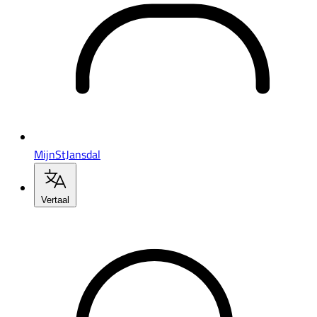
MijnStJansdal
Vertaal