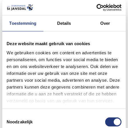
van het Digiplein in de centrale hal van Harderwijk en Lelystad.
Stuurt u liever een bericht? Dat kan via MijnStJansdal of via de
mail
mijn@stjansdal.nl
.
Toestemming
Details
Over
Klacht
Deze website maakt gebruik van cookies
Alle medewerkers hebben goede bedoelingen. Toch kunt u niet
We gebruiken cookies om content en advertenties te
tevreden zijn over uw behandeling, bezoek of
personaliseren, om functies voor social media te bieden
en om ons websiteverkeer te analyseren. Ook delen we
ziekenhuisopname. Bespreek dit dan zo snel mogelijk. Doe dit
informatie over uw gebruik van onze site met onze
op de plek waar het gebeurt. Het liefst met de persoon om wie
partners voor social media, adverteren en analyse. Deze
het gaat. Zo kunt u samen direct zoeken naar een oplossing.
partners kunnen deze gegevens combineren met andere
informatie die u aan ze heeft verstrekt of die ze hebben
Ook kunnen misverstanden worden uitgelegd en/of opgelost.
verzameld op basis van uw gebruik van hun services.
Bent u hier niet tevreden over? Of vindt u dit moeilijk? Dan
Toestemmingsselectie
kunt u uw klacht bespreken met de klachtenfunctionaris.
Noodzakelijk