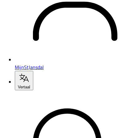
MijnStJansdal
Vertaal