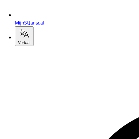
MijnStJansdal
Vertaal