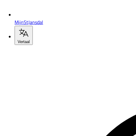
MijnStJansdal
Vertaal