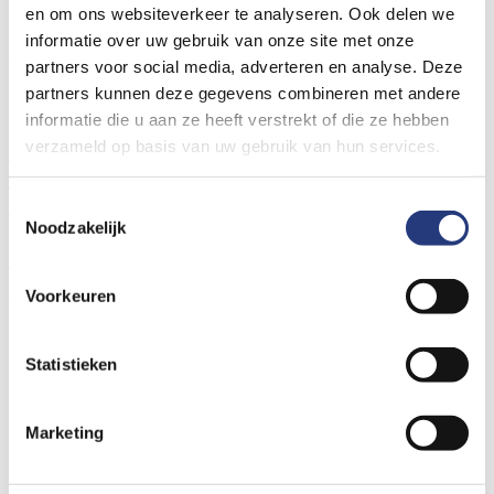
Er is een fout opgetreden bij het laden van deze folder.
en om ons websiteverkeer te analyseren. Ook delen we
informatie over uw gebruik van onze site met onze
Algemene links voor de hele website
partners voor social media, adverteren en analyse. Deze
Locaties St Jansdal
partners kunnen deze gegevens combineren met andere
Prikposten St Jansdal
informatie die u aan ze heeft verstrekt of die ze hebben
Wat vindt u van de nieuwe website?
verzameld op basis van uw gebruik van hun services.
Contact- en locatiegegevens
Bezoektijden
Wachttijden
Spoedzorg nodig?
Uw ervaring delen
Nieuws
Bouwnieuws
Vacatures
Toestemmingsselectie
Noodzakelijk
© Ziekenhuis St Jansdal 2026
Cookies
Privacyverklaring
Voorkeuren
Volg ons op social media
Statistieken
Marketing