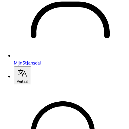
MijnStJansdal
Vertaal