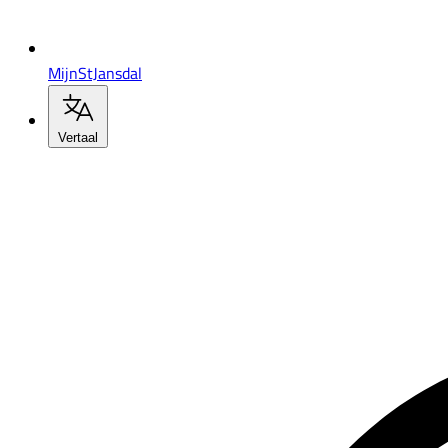
MijnStJansdal
Vertaal