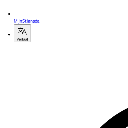
MijnStJansdal
Vertaal